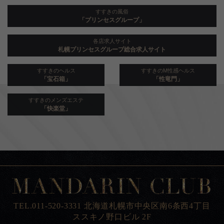
すすきの風俗
「プリンセスグループ」
各店求人サイト
札幌プリンセスグループ総合求人サイト
すすきのヘルス
すすきのM性感ヘルス
「宝石箱」
「性竜門」
すすきのメンズエステ
「快楽堂」
TEL.011-520-3331 北海道札幌市中央区南6条西4丁目
ススキノ野口ビル 2F