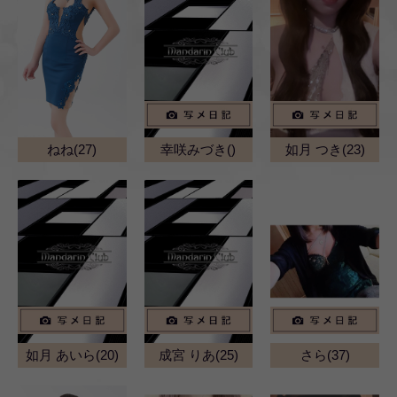
ねね(27)
幸咲みづき()
如月 つき(23)
如月 あいら(20)
成宮 りあ(25)
さら(37)