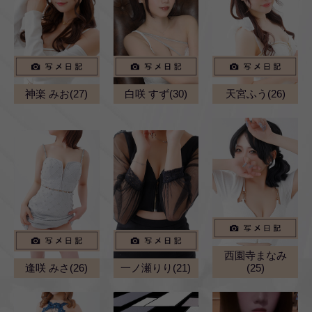
神楽 みお(27)
白咲 すず(30)
天宮ふう(26)
西園寺まなみ
逢咲 みさ(26)
一ノ瀬りり(21)
(25)