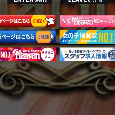
18
18
Over
Under