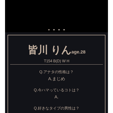
皆川 りん
age.28
T154 B(D) W H
Q.アナタの性格は？
A.まじめ
Q.今ハマっているコトは？
A.
Q.好きなタイプの男性は？