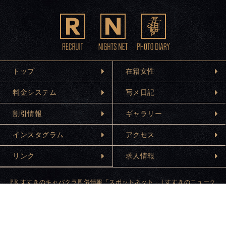
トップ
在籍女性
料金システム
写メ日記
割引情報
ギャラリー
インスタグラム
アクセス
リンク
求人情報
PR.
すすきのキャバクラ風俗情報「スポットネット」
|
すすきのニューク
ラブ「プリンスグループ」
www.mandarinclub.jp