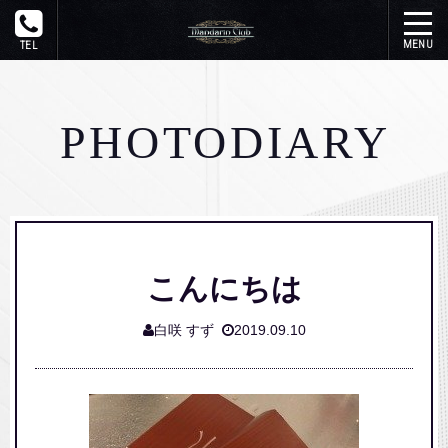
トップ
PHOTODIARY
在籍一覧
システム
写メ日記
こんにちは
イベント
白咲 すず
2019.09.10
ギャラリー
アクセス
リンク