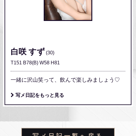
/home/xs631533/mandarinclub.jp/public_html/wp-
content/themes/mandarinclub/single.php on line
245
" class="img-responsive">
白咲 すず
(30)
T151 B78(B) W58 H81
一緒に沢山笑って、飲んで楽しみましょう♡
写メ日記をもっと見る