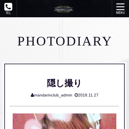
トップ
PHOTODIARY
在籍一覧
システム
写メ日記
隠し撮り
イベント
mandarinclub_admin
2018.11.27
ギャラリー
アクセス
リンク