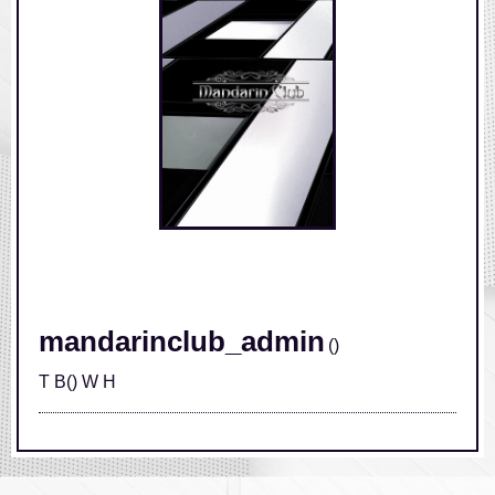
/home/xs631533/mandarinclub.jp/public_html/wp-
content/themes/mandarinclub/single.php on line
248
" class="img-responsive">
mandarinclub_admin
()
T B() W H