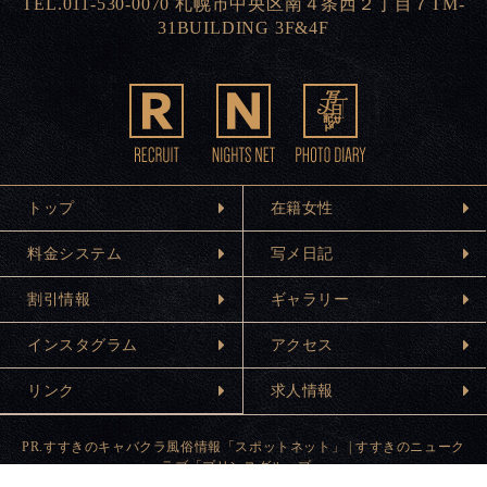
TEL.011-530-0070 札幌市中央区南４条西２丁目７TM-
31BUILDING 3F&4F
トップ
在籍女性
料金システム
写メ日記
割引情報
ギャラリー
インスタグラム
アクセス
リンク
求人情報
PR.
すすきのキャバクラ風俗情報「スポットネット」
|
すすきのニューク
ラブ「プリンスグループ」