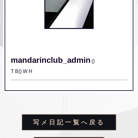
/home/xs631533/mandarinclub.jp/public_html/wp-
content/themes/mandarinclub/single.php on line
248
" class="img-responsive">
mandarinclub_admin
()
T B() W H
写メ日記一覧へ戻る