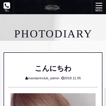
トップ
PHOTODIARY
在籍一覧
システム
写メ日記
こんにちわ
イベント
mandarinclub_admin
2018.11.05
ギャラリー
アクセス
リンク