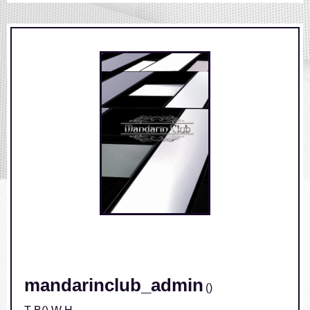
/home/xs631533/mandarinclub.jp/public_html/wp-
content/themes/mandarinclub/single.php on line
248
" class="img-responsive">
mandarinclub_admin
()