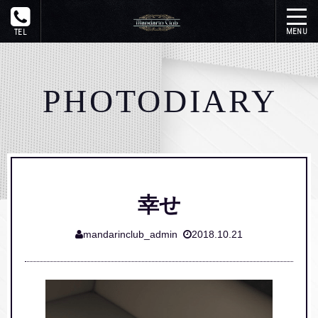
トップ
PHOTODIARY
在籍一覧
システム
写メ日記
幸せ
イベント
mandarinclub_admin
2018.10.21
ギャラリー
アクセス
リンク