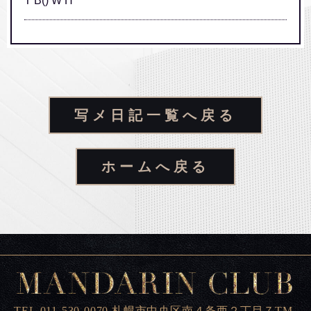
T B() W H
写メ日記一覧へ戻る
ホームへ戻る
TEL.011-530-0070 札幌市中央区南４条西２丁目７TM-