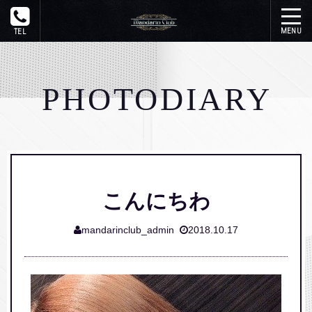
トップ
PHOTODIARY
在籍一覧
システム
写メ日記
こんにちわ
イベント
mandarinclub_admin
2018.10.17
ギャラリー
アクセス
リンク