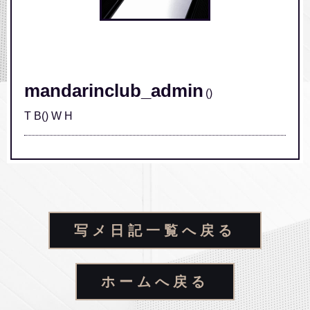
/home/xs631533/mandarinclub.jp/public_html/wp-
content/themes/mandarinclub/single.php on line
248
" class="img-responsive">
mandarinclub_admin
()
T B() W H
写メ日記一覧へ戻る
ホームへ戻る