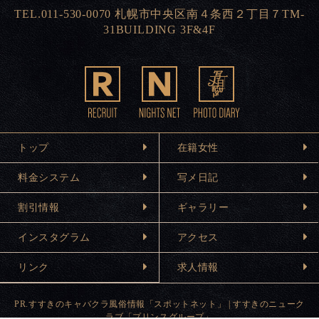
TEL.011-530-0070 札幌市中央区南４条西２丁目７TM-
31BUILDING 3F&4F
トップ
在籍女性
料金システム
写メ日記
割引情報
ギャラリー
インスタグラム
アクセス
リンク
求人情報
PR.
すすきのキャバクラ風俗情報「スポットネット」
|
すすきのニューク
ラブ「プリンスグループ」