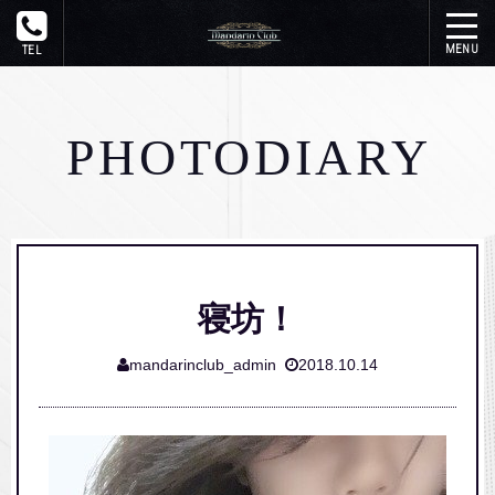
トップ
PHOTODIARY
在籍一覧
システム
写メ日記
寝坊！
イベント
mandarinclub_admin
2018.10.14
ギャラリー
アクセス
リンク