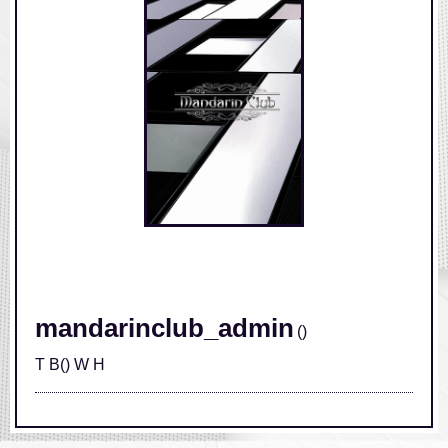
/home/xs631533/mandarinclub.jp/public_html/wp-
content/themes/mandarinclub/single.php on line
248
" class="img-responsive">
mandarinclub_admin
()
T B() W H